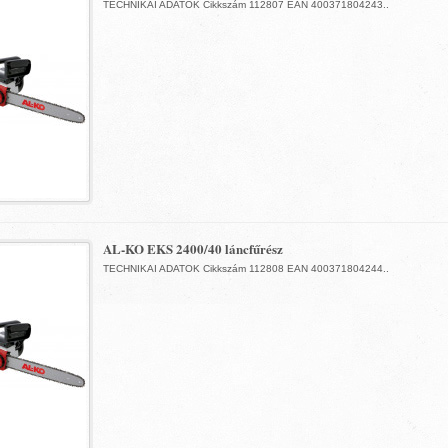
TECHNIKAI ADATOK Cikkszám 112807 EAN 400371804243..
AL-KO EKS 2400/40 láncfűrész
TECHNIKAI ADATOK Cikkszám 112808 EAN 400371804244..