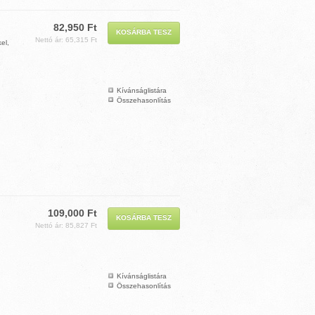
82,950 Ft
Nettó ár: 65,315 Ft
el,
Kívánságlistára
Összehasonlítás
109,000 Ft
Nettó ár: 85,827 Ft
Kívánságlistára
Összehasonlítás