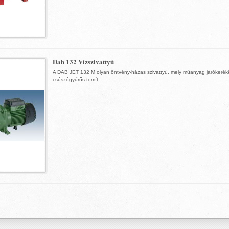
Dab 132 Vízszivattyú
A DAB JET 132 M olyan öntvény-házas szivattyú, mely műanyag járókerékk
csúszógyűrűs tömít..