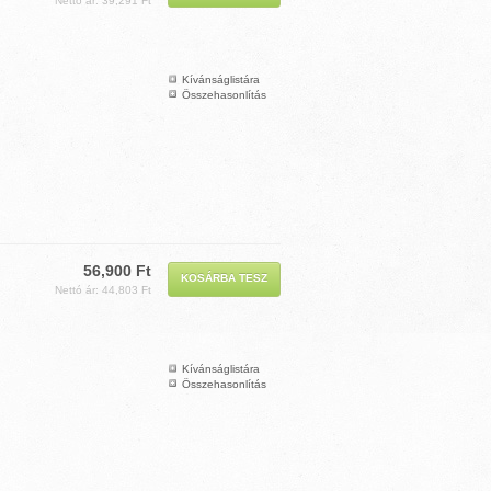
Nettó ár: 39,291 Ft
Kívánságlistára
Összehasonlítás
56,900 Ft
Nettó ár: 44,803 Ft
Kívánságlistára
Összehasonlítás