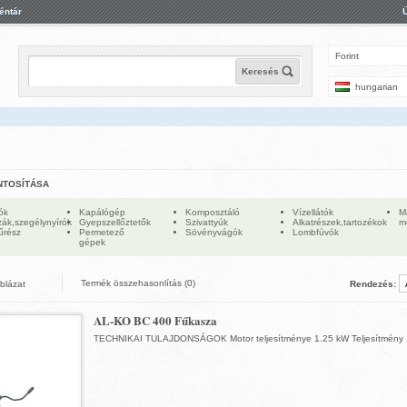
éntár
Forint
Keresés
hungarian
NTOSÍTÁSA
ók
Kapálógép
Komposztáló
Vízellátók
M
ák,szegélynyírók
Gyepszellőztetők
Szivattyúk
Alkatrészek,tartozékok
m
űrész
Permetező
Sövényvágók
Lombfúvók
gépek
Termék összehasonlítás (0)
áblázat
Rendezés:
AL-KO BC 400 Fűkasza
TECHNIKAI TULAJDONSÁGOK Motor teljesítménye 1.25 kW Teljesítmény .