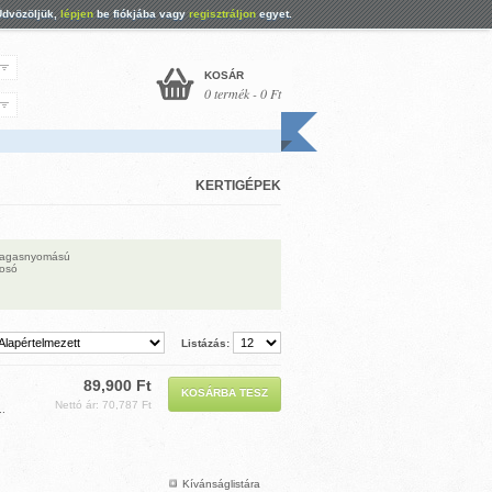
Üdvözöljük,
lépjen
be fiókjába vagy
regisztráljon
egyet.
KOSÁR
0 termék - 0 Ft
KERTIGÉPEK
agasnyomású
osó
Listázás:
89,900 Ft
Nettó ár: 70,787 Ft
.
Kívánságlistára