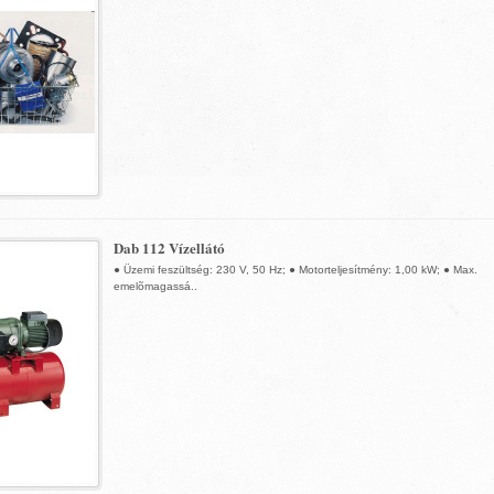
Dab 112 Vízellátó
● Üzemi feszültség: 230 V, 50 Hz; ● Motorteljesítmény: 1,00 kW; ● Max.
emelõmagassá..