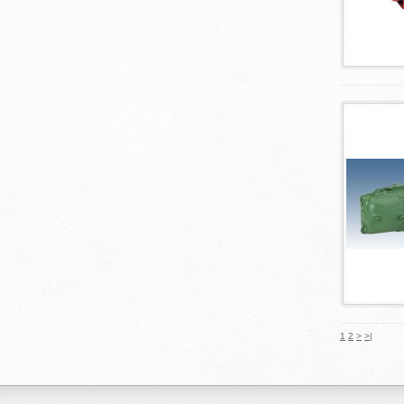
1
2
>
>|