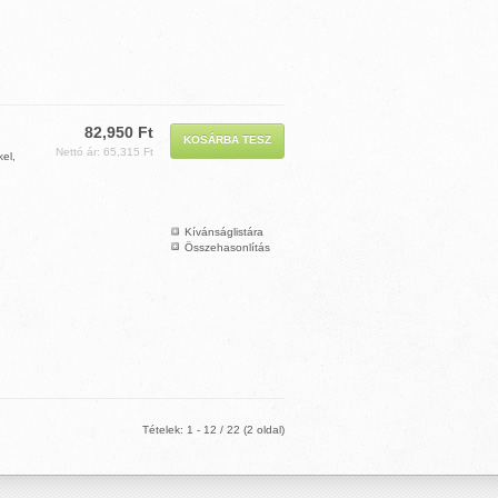
82,950 Ft
Nettó ár: 65,315 Ft
el,
Kívánságlistára
Összehasonlítás
Tételek: 1 - 12 / 22 (2 oldal)