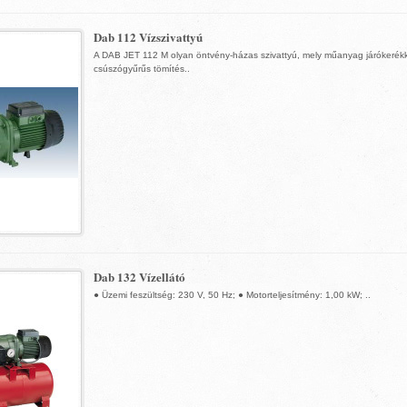
Dab 112 Vízszivattyú
A DAB JET 112 M olyan öntvény-házas szivattyú, mely műanyag járókerékk
csúszógyűrűs tömítés..
Dab 132 Vízellátó
● Üzemi feszültség: 230 V, 50 Hz; ● Motorteljesítmény: 1,00 kW; ..