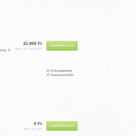
32,900 Ft
Nettó ár: 25,906 Ft
ség: 8..
Kívánságlistára
Összehasonlítás
0 Ft
Nettó ár: 0 Ft