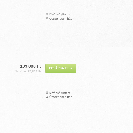
Kívánságlistára
Összehasonlítás
109,000 Ft
Nettó ár: 85,827 Ft
Kívánságlistára
Összehasonlítás