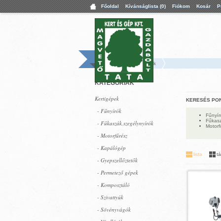
Főoldal
Kívánságlista (0)
Fiókom
Kosár
P
Főoldal
Kertigépek
KATEGÓRIÁK
Kertigépek
KERESÉS PO
- Fűnyírók
Fűnyír
Fűkasz
- Fűkaszák,szegélynyírók
Motorf
- Motorfűrész
- Kapálógép
lista
t
- Gyepszellőztetők
- Permetező gépek
- Komposztáló
- Szivattyúk
- Sövényvágók