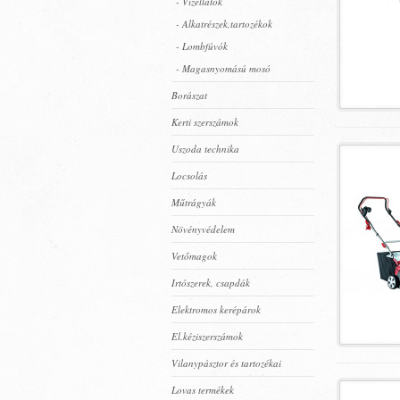
- Vízellátók
- Alkatrészek,tartozékok
- Lombfúvók
- Magasnyomású mosó
Borászat
Kerti szerszámok
Uszoda technika
Locsolás
Műtrágyák
Növényvédelem
Vetőmagok
Irtószerek, csapdák
Elektromos kerépárok
El.kéziszerszámok
Vilanypásztor és tartozékai
Lovas termékek