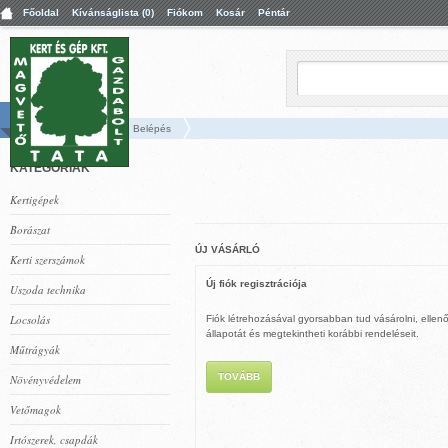
Főoldal
Kívánságlista (0)
Fiókom
Kosár
Péntár
Főoldal
Fiók
Belépés
KATEGÓRIÁK
Kertigépek
Borászat
ÚJ VÁSÁRLÓ
Kerti szerszámok
Új fiók regisztrációja
Uszoda technika
Locsolás
Fiók létrehozásával gyorsabban tud vásárolni, ellenőr
állapotát és megtekintheti korábbi rendeléseit.
Műtrágyák
TOVÁBB
Növényvédelem
Vetőmagok
Irtószerek, csapdák