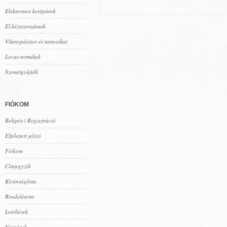
Elektromos kerépárok
El.kéziszerszámok
Vilanypásztor és tartozékai
Lovas termékek
Szemétgyűjtők
FIÓKOM
Belépés
Regisztráció
/
Elfelejtett jelszó
Fiókom
Címjegyzék
Kívánságlista
Rendeléseim
Letöltések
Visszáruk